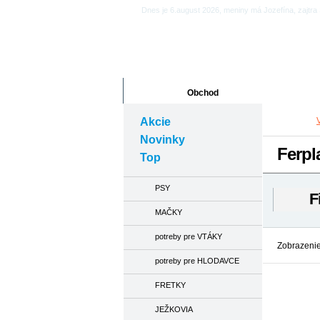
Dnes je 6.august 2026, meniny má Jozefína, zajtra 
Obchod
Články
Akcie
Novinky
Ferpl
Top
PSY
F
MAČKY
potreby pre VTÁKY
Zobrazenie
potreby pre HLODAVCE
FRETKY
-16%
JEŽKOVIA