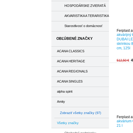
HOSPODÁRSKE ZVIERATÁ
AKVARISTIKA A TERARISTIKA
Starostlivosť o domácnosť
Ferplast a
akvárijný
OBĽÚBENÉ ZNAČKY
DUBAI LE
skrinkou 
cm, 125l
ACANA CLASSICS
4
512,50 €
ACANA HERITAGE
ACANA REGIONALS
-26%
ACANA SINGLES
alpha spirit
Amity
Zobraziť všetky značky (97)
Ferplast a
akvárium
Všetky značky
21 l