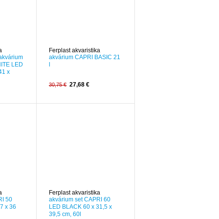
a
Ferplast akvaristika
 akvárium
akvárium CAPRI BASIC 21
HITE LED
l
41 x
27,68 €
30,75 €
-15%
a
Ferplast akvaristika
RI 50
akvárium set CAPRI 60
7 x 36
LED BLACK 60 x 31,5 x
39,5 cm, 60l