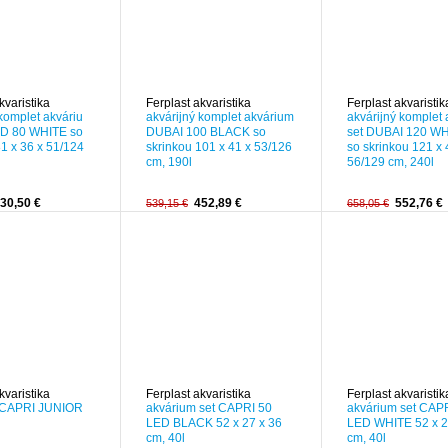
kvaristika
Ferplast akvaristika
Ferplast akvaristik
 komplet akváriu
akvárijný komplet akvárium
akvárijný komplet
D 80 WHITE so
DUBAI 100 BLACK so
set DUBAI 120 W
81 x 36 x 51/124
skrinkou 101 x 41 x 53/126
so skrinkou 121 x 
cm, 190l
56/129 cm, 240l
30,50 €
452,89 €
552,76 €
539,15 €
658,05 €
-15%
-15%
kvaristika
Ferplast akvaristika
Ferplast akvaristik
 CAPRI JUNIOR
akvárium set CAPRI 50
akvárium set CAP
LED BLACK 52 x 27 x 36
LED WHITE 52 x 2
cm, 40l
cm, 40l