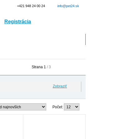
+421 948 24 00 24
info@pet24.sk
Registrácia
Prihlásenie
Doprava
Kontakt
Strana 1
/ 3
Zobraziť
Počet:
-10%